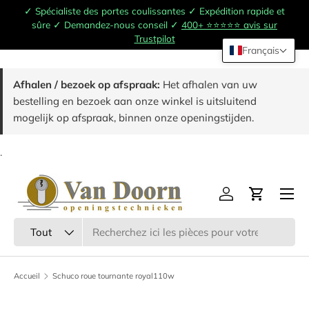
✓ Spécialiste des portes coulissantes ✓ Expédition rapide et
Passer au contenu
sûre ✓ Demandez-nous conseil ✓
400+ ⭐️⭐️⭐️⭐️⭐️ avis sur
Trustpilot
Français
Afhalen / bezoek op afspraak:
Het afhalen van uw
bestelling en bezoek aan onze winkel is uitsluitend
mogelijk op afspraak, binnen onze openingstijden.
.
Menu
Se connecter
Panier
Chercher
Type de produit
Tout
Accueil
Schuco roue tournante royal110w