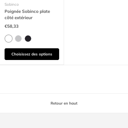
Sobinco
Poignée Sobinco plate
côté extérieur
€58,33
RAL 9016 Blanc
RAL 9006 Aluminium
RAL 9005 Noir
Choisissez des options
Retour en haut