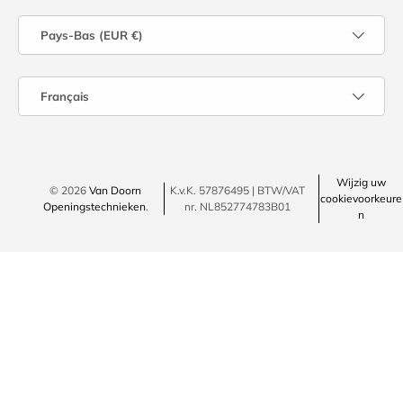
Pays/Région
Pays-Bas (EUR €)
Langue
Français
Wijzig uw
© 2026
Van Doorn
K.v.K. 57876495 | BTW/VAT
cookievoorkeure
Openingstechnieken
.
nr. NL852774783B01
n