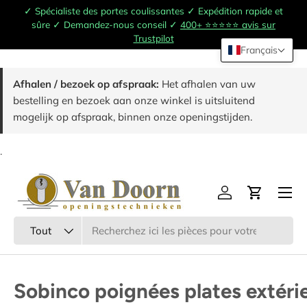
✓ Spécialiste des portes coulissantes ✓ Expédition rapide et
Passer au contenu
sûre ✓ Demandez-nous conseil ✓
400+ ⭐️⭐️⭐️⭐️⭐️ avis sur
Trustpilot
Français
Afhalen / bezoek op afspraak:
Het afhalen van uw
bestelling en bezoek aan onze winkel is uitsluitend
mogelijk op afspraak, binnen onze openingstijden.
.
Menu
Se connecter
Panier
Chercher
Type de produit
Tout
Sobinco poignées plates extéri