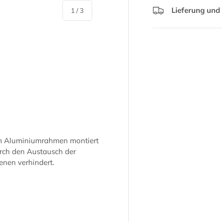
Lieferung und
von
1
/
3
erieansicht
nem Aluminiumrahmen montiert
rch den Austausch der
enen verhindert.