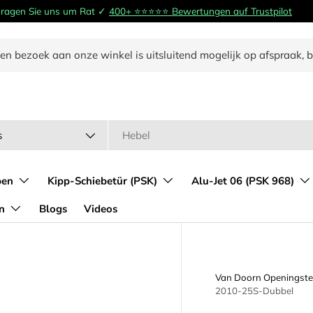
 Fragen Sie uns um Rat ✓
400+ ⭐️⭐️⭐️⭐️⭐️ Bewertungen auf Trustpilot
en bezoek aan onze winkel is uitsluitend mogelijk op afspraak, 
typ
s
ben
Kipp-Schiebetür (PSK)
Alu-Jet 06 (PSK 968)
n
Blogs
Videos
Van Doorn Openingste
2010-25S-Dubbel