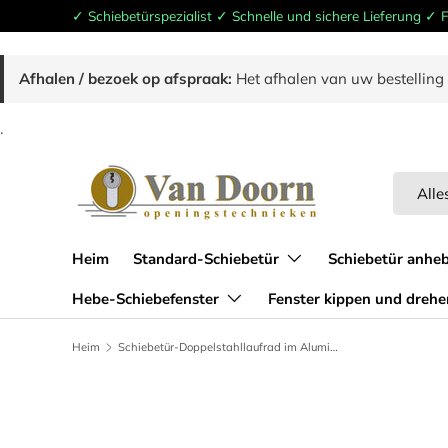
✓ Schiebetürspezialist ✓ Schnelle und sichere Lieferung ✓
Zum Inhalt springen
Afhalen / bezoek op afspraak:
Het afhalen van uw bestelling 
.
Suchen
Produkt
Alle
Heim
Standard-Schiebetür
Schiebetür anhe
Hebe-Schiebefenster
Fenster kippen und drehe
Heim
Schiebetür-Doppelstahllaufrad im Aluminiumrahmen, Raddurchmesser 25 Millimeter