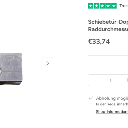
Trus
Schiebetür-Dop
Raddurchmesser
€33,74
Nächster
Nummer
-
Abholung mögli
In der Regel inner
Shop-Information