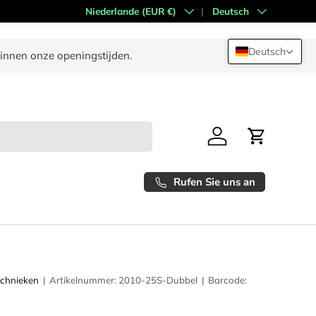
Land/Region
Niederlande (EUR €)
Sprache
Deutsch
Deutsch
binnen onze openingstijden.
Anmeldung
Einkaufswa
Rufen Sie uns an
chnieken
|
Artikelnummer:
2010-25S-Dubbel
|
Barcode: