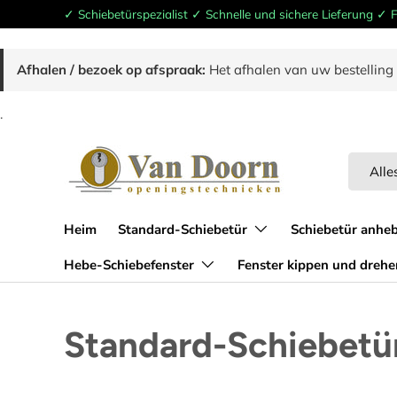
✓ Schiebetürspezialist ✓ Schnelle und sichere Lieferung ✓
Zum Inhalt springen
Afhalen / bezoek op afspraak:
Het afhalen van uw bestelling 
.
Suchen
Produkt
Alle
Heim
Standard-Schiebetür
Schiebetür anhe
Hebe-Schiebefenster
Fenster kippen und drehe
Standard-Schiebetür