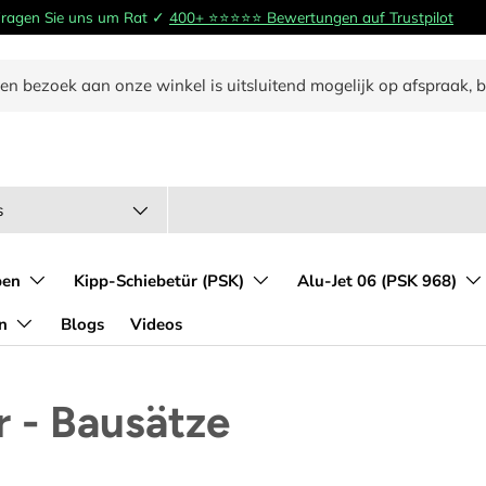
 Fragen Sie uns um Rat ✓
400+ ⭐️⭐️⭐️⭐️⭐️ Bewertungen auf Trustpilot
en bezoek aan onze winkel is uitsluitend mogelijk op afspraak, 
typ
s
ben
Kipp-Schiebetür (PSK)
Alu-Jet 06 (PSK 968)
n
Blogs
Videos
 - Bausätze