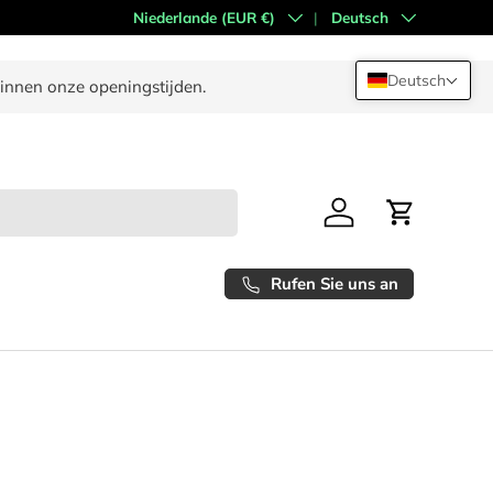
Land/Region
Niederlande (EUR €)
Sprache
Deutsch
Deutsch
binnen onze openingstijden.
Anmeldung
Einkaufswa
Rufen Sie uns an